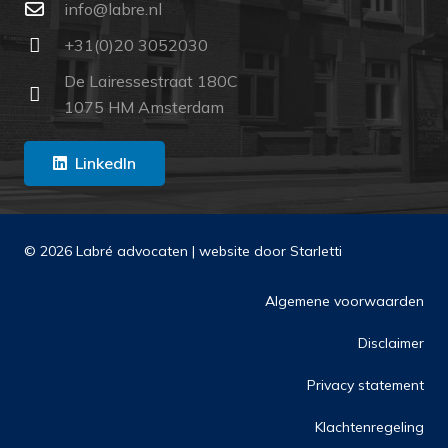
ln.erbal@ofni
+31(0)20 3052030
De Lairessestraat 180C
1075 HM Amsterdam
LinkedIn
© 2026 Labré advocaten | website door
Starletti
Algemene voorwaarden
Disclaimer
Privacy statement
Klachtenregeling