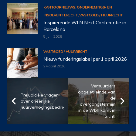
KANTOORNIEUWS
,
ONDERNEMINGS- EN
INSOLVENTIERECHT
,
VASTGOED / HUURRECHT
Inspirerende WLN Next Conferentie in
Barcelona
8 juni 2026
VASTGOED / HUURRECHT
Nieuw funderingslabel per 1 april 2026
24 april 2026
Verhuurders
opgelet: einde van
Prejudiciële vragen
de
over oneerlijke
overgangstermijn
huurverhogingsbedingen
in de Wbh komt in
zicht!