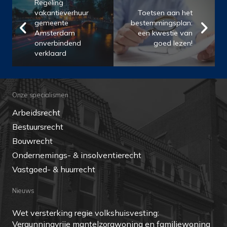
Regeling
vakantieverhuur
Toetsen aan het
gemeente
bestemmingsplan:
Amsterdam
een kwestie van
onverbindend
goed lezen!
verklaard
Onze specialismen
Arbeidsrecht
Bestuursrecht
Bouwrecht
Ondernemings- & insolventierecht
Vastgoed- & huurrecht
Nieuws
Wet versterking regie volkshuisvesting:
Vergunningvrije mantelzorgwoning en familiewoning