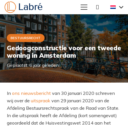
BESTUURSRECHT
Gedoogconstructie voor een tweede
woning in Amsterdam
Geplaatst:
6 jaar geleden
In
ons nieuwsbericht
van 30 januari 2020 schreven
wij over de
uitspraak
van 29 januari 2020 van de
Afdeling Bestuursrechtspraak van de Raad van State.
In die uitspraak heeft de Afdeling (kort samengevat)
geoordeeld dat de Huisvestingswet 2014 aan het