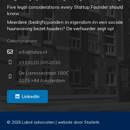
Five legal considerations every Startup Founder should
know
Meerdere (bedrijfs)panden in eigendom én een sociale
huurwoning bezet houden? De verhuurder zegt op!
Contactgegevens
ln.erbal@ofni
+31(0)20 3052030
De Lairessestraat 180C
1075 HM Amsterdam
LinkedIn
© 2026 Labré advocaten | website door
Starletti