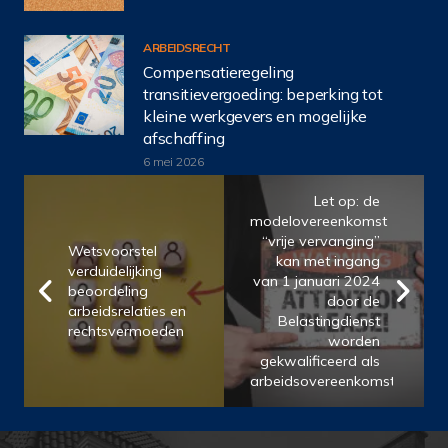
ARBEIDSRECHT
Compensatieregeling
transitievergoeding: beperking tot
kleine werkgevers en mogelijke
afschaffing
6 mei 2026
Let op: de
modelovereenkomst
“vrije vervanging”
Wetsvoorstel
kan met ingang
verduidelijking
van 1 januari 2024
beoordeling
door de
arbeidsrelaties en
Belastingdienst
rechtsvermoeden
worden
gekwalificeerd als
arbeidsovereenkomst!