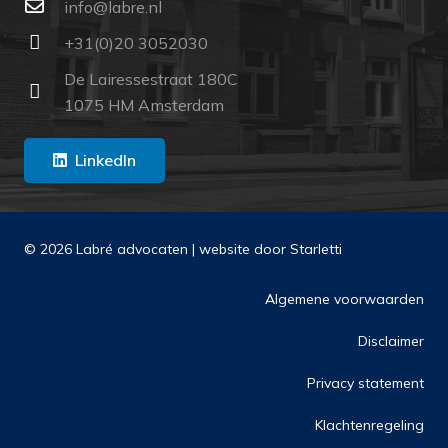
ln.erbal@ofni
+31(0)20 3052030
De Lairessestraat 180C
1075 HM Amsterdam
LinkedIn
© 2026 Labré advocaten | website door
Starletti
Algemene voorwaarden
Disclaimer
Privacy statement
Klachtenregeling