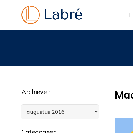
H
Archieven
Ma
Archieven
Categorieën