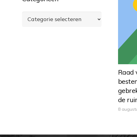
Categorieën
Raad v
beste
gebre
de rui
8 august