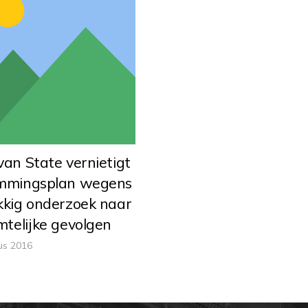
an State vernietigt
mmingsplan wegens
kkig onderzoek naar
mtelijke gevolgen
us 2016