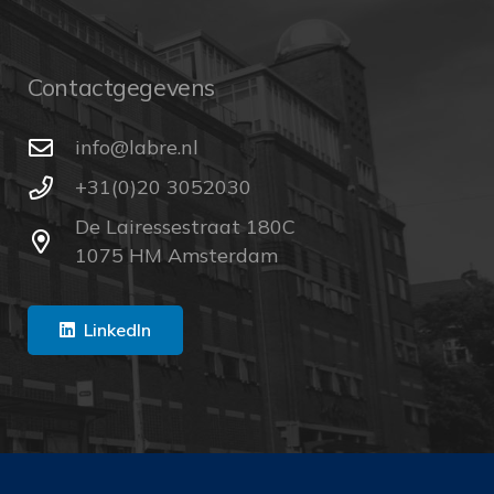
Contactgegevens
ln.erbal@ofni
+31(0)20 3052030
De Lairessestraat 180C
1075 HM Amsterdam
LinkedIn