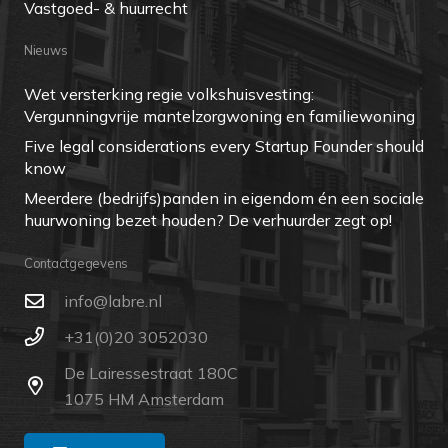
Vastgoed- & huurrecht
Nieuws
Wet versterking regie volkshuisvesting:
Vergunningvrije mantelzorgwoning en familiewoning
Five legal considerations every Startup Founder should
know
Meerdere (bedrijfs)panden in eigendom én een sociale
huurwoning bezet houden? De verhuurder zegt op!
Contactgegevens
ln.erbal@ofni
+31(0)20 3052030
De Lairessestraat 180C
1075 HM Amsterdam